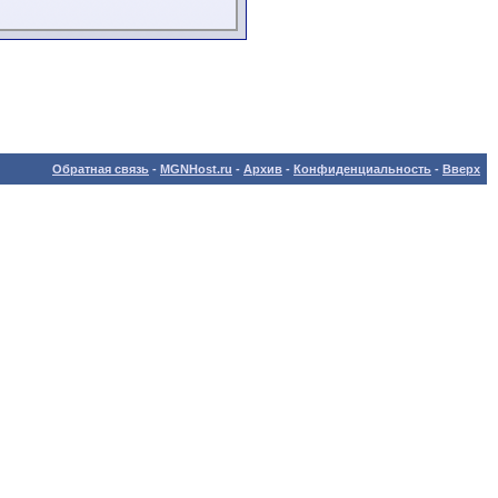
Обратная связь
-
MGNHost.ru
-
Архив
-
Конфиденциальность
-
Вверх