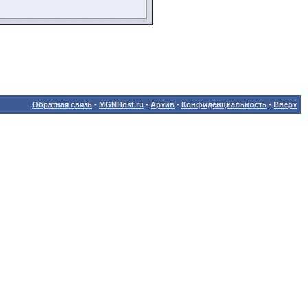
Обратная связь
-
MGNHost.ru
-
Архив
-
Конфиденциальность
-
Вверх