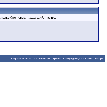
используйте поиск, находящийся выше.
Обратная связь
-
MGNHost.ru
-
Архив
-
Конфиденциальность
-
Вверх