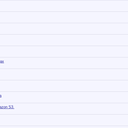
ах
а
azon S3.