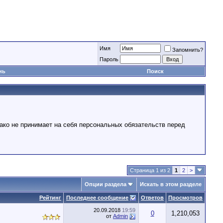
Имя
Запомнить?
Пароль
нь
Поиск
ако не принимает на себя персональных обязательств перед
Страница 1 из 2
1
2
>
Опции раздела
Искать в этом разделе
Рейтинг
Последнее сообщение
Ответов
Просмотров
20.09.2018
19:59
0
1,210,053
от
Admin