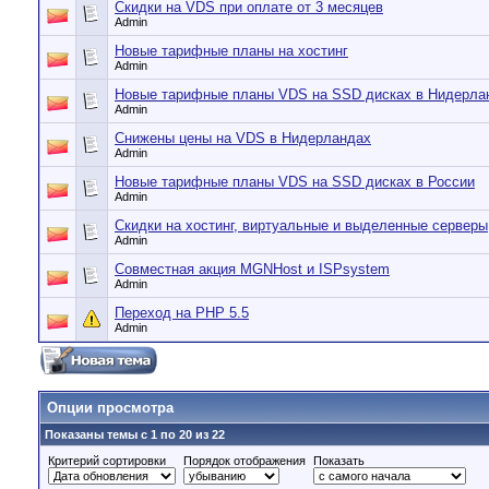
Скидки на VDS при оплате от 3 месяцев
Admin
Новые тарифные планы на хостинг
Admin
Новые тарифные планы VDS на SSD дисках в Нидерла
Admin
Снижены цены на VDS в Нидерландах
Admin
Новые тарифные планы VDS на SSD дисках в России
Admin
Скидки на хостинг, виртуальные и выделенные серверы
Admin
Совместная акция MGNHost и ISPsystem
Admin
Переход на PHP 5.5
Admin
Опции просмотра
Показаны темы с 1 по 20 из 22
Критерий сортировки
Порядок отображения
Показать