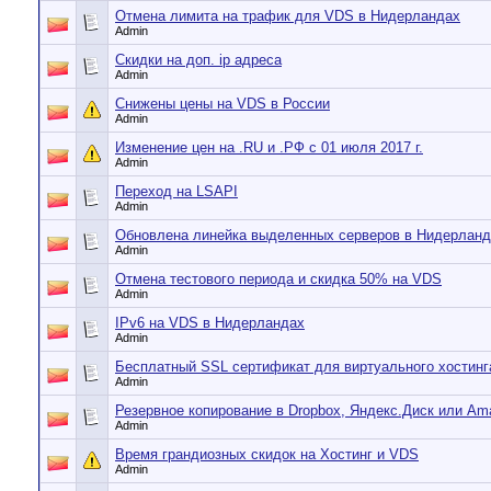
Отмена лимита на трафик для VDS в Нидерландах
Admin
Скидки на доп. ip адреса
Admin
Снижены цены на VDS в России
Admin
Изменение цен на .RU и .РФ с 01 июля 2017 г.
Admin
Переход на LSAPI
Admin
Обновлена линейка выделенных серверов в Нидерланд
Admin
Отмена тестового периода и скидка 50% на VDS
Admin
IPv6 на VDS в Нидерландах
Admin
Бесплатный SSL сертификат для виртуального хостинг
Admin
Резервное копирование в Dropbox, Яндекс.Диск или Am
Admin
Время грандиозных скидок на Хостинг и VDS
Admin