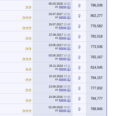
05.03.2018
18:02
0
796,038
от
Admin
24.07.2017
12:51
0
802,277
от
Admin
19.07.2017
13:48
0
776,582
от
Admin
27.06.2017
11:46
0
782,518
от
Admin
23.05.2017
09:20
0
773,536
от
Admin
03.05.2017
14:15
0
765,167
от
Admin
25.11.2016
14:11
0
814,545
от
Admin
10.10.2016
15:11
0
784,157
от
Admin
13.09.2016
14:33
0
777,932
от
Admin
10.09.2016
10:40
0
784,777
от
Admin
01.09.2016
19:07
0
789,840
от
Admin