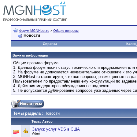
Форум MGNHost.ru
>
Общие вопросы
Новости
Справка
Кален
Важная информация
Общие правила форума
1. Данный форум носит статус технического и предназначен для 
2. На форуме не допускается неуважительное отношение к его уч
3. MGNHost.ru гарантирует, что все вопросы, размещенные на д
Пользователем по предоставлению ему консультаций по задава
4. Действия модераторов обсуждению не подлежат.
5. Не допускается дублирование вопросов уже заданных через си
Темы раздела
: Новости
Тема
/
Автор
Запуск услуг VDS в США
Admin