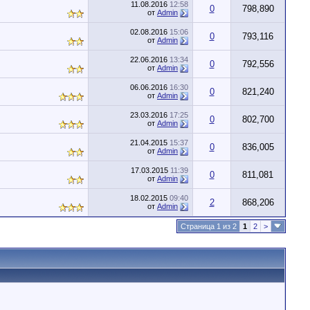
11.08.2016
12:58
0
798,890
от
Admin
02.08.2016
15:06
0
793,116
от
Admin
22.06.2016
13:34
0
792,556
от
Admin
06.06.2016
16:30
0
821,240
от
Admin
23.03.2016
17:25
0
802,700
от
Admin
21.04.2015
15:37
0
836,005
от
Admin
17.03.2015
11:39
0
811,081
от
Admin
18.02.2015
09:40
2
868,206
от
Admin
Страница 1 из 2
1
2
>