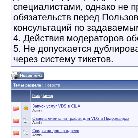
специалистами, однако не 
обязательств перед Пользо
консультаций по задаваемы
4. Действия модераторов о
5. Не допускается дублиров
через систему тикетов.
Темы раздела
: Новости
Тема
/
Автор
Запуск услуг VDS в США
Admin
Отмена лимита на трафик для VDS в Нидерландах
Admin
Скидки на доп. ip адреса
Admin