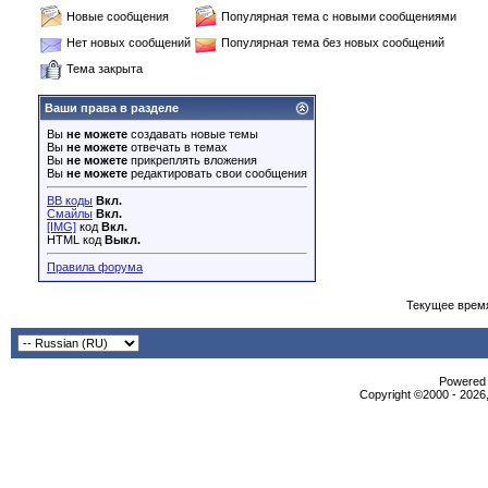
Новые сообщения
Популярная тема с новыми сообщениями
Нет новых сообщений
Популярная тема без новых сообщений
Тема закрыта
Ваши права в разделе
Вы
не можете
создавать новые темы
Вы
не можете
отвечать в темах
Вы
не можете
прикреплять вложения
Вы
не можете
редактировать свои сообщения
BB коды
Вкл.
Смайлы
Вкл.
[IMG]
код
Вкл.
HTML код
Выкл.
Правила форума
Текущее врем
Powered b
Copyright ©2000 - 2026,