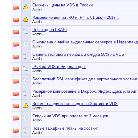
Снижены цены на VDS в России
Admin
Изменение цен на .RU и .РФ с 01 июля 2017 г.
Admin
Переход на LSAPI
Admin
Обновлена линейка выделенных серверов в Нидерланд
Admin
Отмена тестового периода и скидка 50% на VDS
Admin
IPv6 на VDS в Нидерландах
Admin
Бесплатный SSL сертификат для виртуального хостинг
Admin
Резервное копирование в Dropbox, Яндекс.Диск или Am
Admin
Время грандиозных скидок на Хостинг и VDS
Admin
Скидки на VDS при оплате от 3 месяцев
Admin
Новые тарифные планы на хостинг
Admin