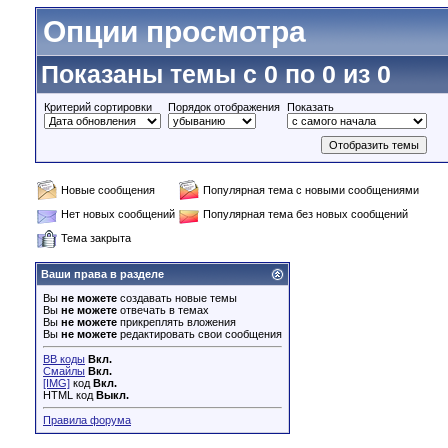
Опции просмотра
Показаны темы с 0 по 0 из 0
Критерий сортировки
Порядок отображения
Показать
Новые сообщения
Популярная тема с новыми сообщениями
Нет новых сообщений
Популярная тема без новых сообщений
Тема закрыта
Ваши права в разделе
Вы
не можете
создавать новые темы
Вы
не можете
отвечать в темах
Вы
не можете
прикреплять вложения
Вы
не можете
редактировать свои сообщения
BB коды
Вкл.
Смайлы
Вкл.
[IMG]
код
Вкл.
HTML код
Выкл.
Правила форума