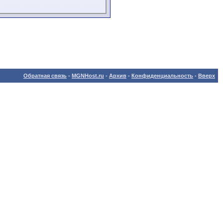
Обратная связь
-
MGNHost.ru
-
Архив
-
Конфиденциальность
-
Вверх