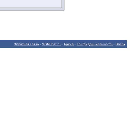
Обратная связь
-
MGNHost.ru
-
Архив
-
Конфиденциальность
-
Вверх