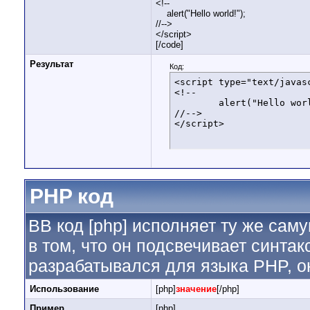
<!--
alert("Hello world!");
//-->
</script>
[/code]
Результат
Код:
<script type="text/javasc
<!--

	alert("Hello world!");

//-->

</script>
PHP код
BB код [php] исполняет ту же саму
в том, что он подсвечивает синтак
разрабатывался для языка PHP, он
Использование
[php]
значение
[/php]
Пример
[php]