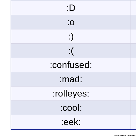
:D
:o
:)
:(
:confused:
:mad:
:rolleyes:
:cool:
:eek: