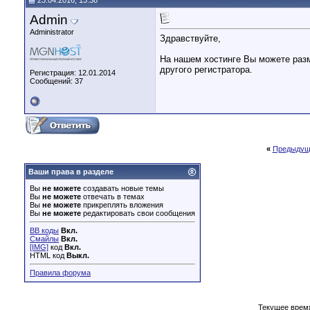
23.04.2016, 13:38
Admin
Administrator
Здравствуйте,
На нашем хостинге Вы можете разм
другого регистратора.
Регистрация: 12.01.2014
Сообщений: 37
«
Предыдущ
Ваши права в разделе
Вы
не можете
создавать новые темы
Вы
не можете
отвечать в темах
Вы
не можете
прикреплять вложения
Вы
не можете
редактировать свои сообщения
BB коды
Вкл.
Смайлы
Вкл.
[IMG]
код
Вкл.
HTML код
Выкл.
Правила форума
Текущее врем