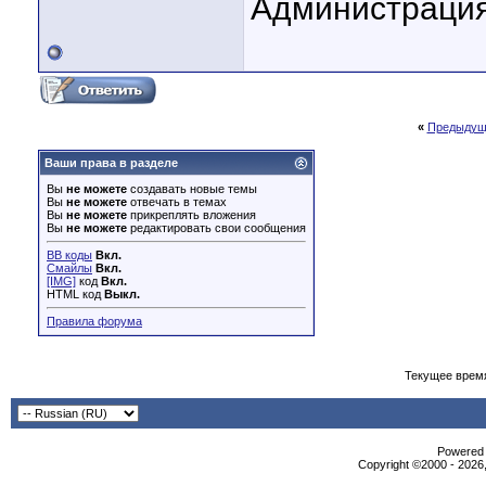
Администрация
«
Предыдущ
Ваши права в разделе
Вы
не можете
создавать новые темы
Вы
не можете
отвечать в темах
Вы
не можете
прикреплять вложения
Вы
не можете
редактировать свои сообщения
BB коды
Вкл.
Смайлы
Вкл.
[IMG]
код
Вкл.
HTML код
Выкл.
Правила форума
Текущее врем
Powered b
Copyright ©2000 - 2026,