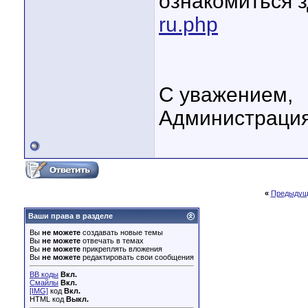
ознакомиться 
ru.php
С уважением,
Администрация
«
Предыдущ
Ваши права в разделе
Вы
не можете
создавать новые темы
Вы
не можете
отвечать в темах
Вы
не можете
прикреплять вложения
Вы
не можете
редактировать свои сообщения
BB коды
Вкл.
Смайлы
Вкл.
[IMG]
код
Вкл.
HTML код
Выкл.