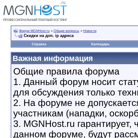
Форум MGNHost.ru
>
Общие вопросы
>
Новости
Скидки на доп. ip адреса
Справка
Календарь
Важная информация
Общие правила форума
1. Данный форум носит стат
для обсуждения только техн
2. На форуме не допускаетс
участникам (нападки, оскор
3. MGNHost.ru гарантирует,
данном форуме, будут расс