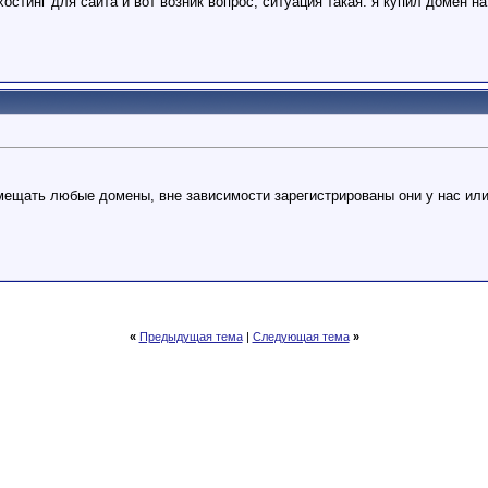
хостинг для сайта и вот возник вопрос, ситуация такая: я купил домен на
ещать любые домены, вне зависимости зарегистрированы они у нас или 
«
Предыдущая тема
|
Следующая тема
»