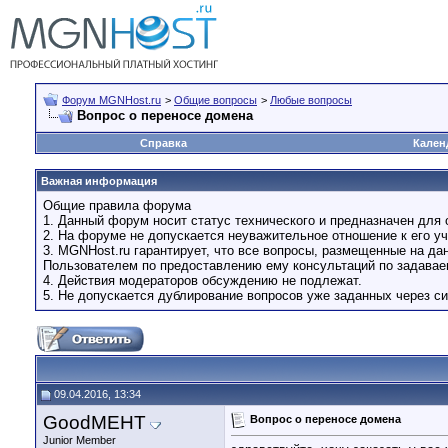
Форум MGNHost.ru
>
Общие вопросы
>
Любые вопросы
Вопрос о переносе домена
Справка
Кален
Важная информация
Общие правила форума
1. Данный форум носит статус технического и предназначен для 
2. На форуме не допускается неуважительное отношение к его уч
3. MGNHost.ru гарантирует, что все вопросы, размещенные на д
Пользователем по предоставлению ему консультаций по задава
4. Действия модераторов обсуждению не подлежат.
5. Не допускается дублирование вопросов уже заданных через си
09.04.2016, 13:34
GoodMEHT
Вопрос о переносе домена
Junior Member