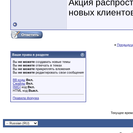
Акция распрос
новых клиенто
«
Предыдущ
Ваши права в разделе
Вы
не можете
создавать новые темы
Вы
не можете
отвечать в темах
Вы
не можете
прикреплять вложения
Вы
не можете
редактировать свои сообщения
BB коды
Вкл.
Смайлы
Вкл.
[IMG]
код
Вкл.
HTML код
Выкл.
Правила форума
Текущее врем