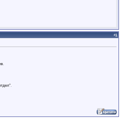
#
1
ев.
отдел".