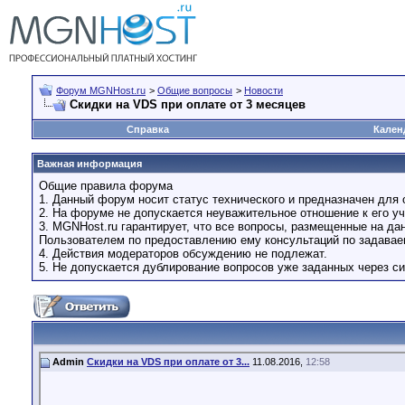
Форум MGNHost.ru
>
Общие вопросы
>
Новости
Скидки на VDS при оплате от 3 месяцев
Справка
Кален
Важная информация
Общие правила форума
1. Данный форум носит статус технического и предназначен для 
2. На форуме не допускается неуважительное отношение к его уч
3. MGNHost.ru гарантирует, что все вопросы, размещенные на д
Пользователем по предоставлению ему консультаций по задава
4. Действия модераторов обсуждению не подлежат.
5. Не допускается дублирование вопросов уже заданных через си
Admin
Скидки на VDS при оплате от 3...
11.08.2016,
12:58