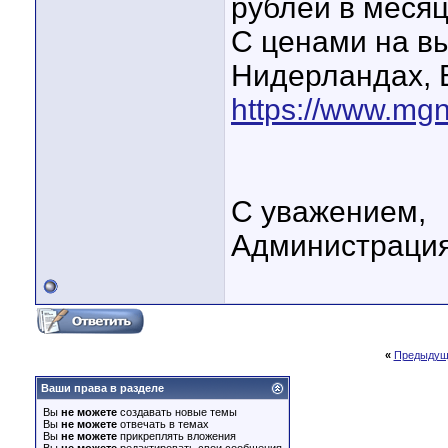
рублей в месяц
С ценами на в
Нидерландах, 
https://www.mgn
С уважением,
Администрация
«
Предыдущ
Ваши права в разделе
Вы
не можете
создавать новые темы
Вы
не можете
отвечать в темах
Вы
не можете
прикреплять вложения