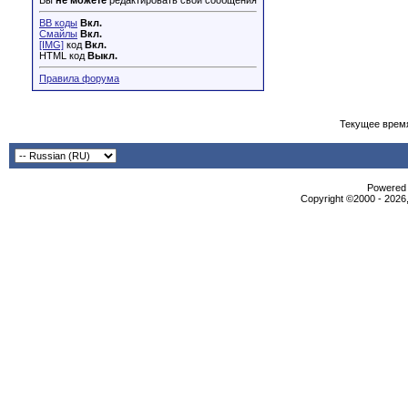
Вы
не можете
редактировать свои сообщения
BB коды
Вкл.
Смайлы
Вкл.
[IMG]
код
Вкл.
HTML код
Выкл.
Правила форума
Текущее врем
Powered b
Copyright ©2000 - 2026,