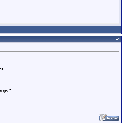
#
1
ев.
отдел".