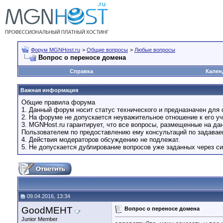
Форум MGNHost.ru
>
Общие вопросы
>
Любые вопросы
Вопрос о переносе домена
Справка
Кален
Важная информация
Общие правила форума
1. Данный форум носит статус технического и предназначен для 
2. На форуме не допускается неуважительное отношение к его уч
3. MGNHost.ru гарантирует, что все вопросы, размещенные на д
Пользователем по предоставлению ему консультаций по задава
4. Действия модераторов обсуждению не подлежат.
5. Не допускается дублирование вопросов уже заданных через си
09.04.2016, 13:34
GoodMEHT
Вопрос о переносе домена
Junior Member