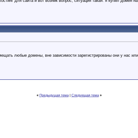
хостинг для сайта и вот возник вопрос, ситуация такая: я купил домен на
ещать любые домены, вне зависимости зарегистрированы они у нас или 
«
Предыдущая тема
|
Следующая тема
»