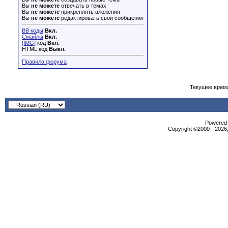
Вы
не можете
отвечать в темах
Вы
не можете
прикреплять вложения
Вы
не можете
редактировать свои сообщения
BB коды
Вкл.
Смайлы
Вкл.
[IMG]
код
Вкл.
HTML код
Выкл.
Правила форума
Текущее врем
Powered b
Copyright ©2000 - 2026,