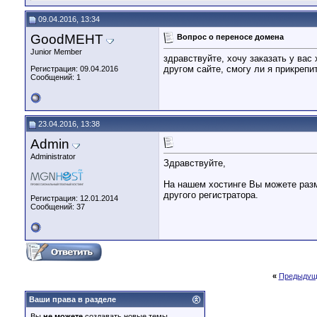
09.04.2016, 13:34
GoodMEHT
Вопрос о переносе домена
Junior Member
здравствуйте, хочу заказать у вас 
другом сайте, смогу ли я прикрепи
Регистрация: 09.04.2016
Сообщений: 1
23.04.2016, 13:38
Admin
Administrator
Здравствуйте,
На нашем хостинге Вы можете разм
другого регистратора.
Регистрация: 12.01.2014
Сообщений: 37
«
Предыдущ
Ваши права в разделе
Вы
не можете
создавать новые темы