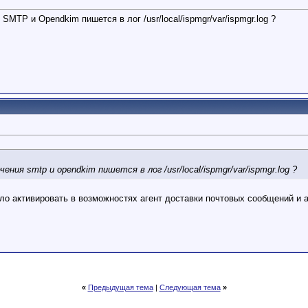
SMTP и Opendkim пишется в лог /usr/local/ispmgr/var/ispmgr.log ?
ения smtp и opendkim пишется в лог /usr/local/ispmgr/var/ispmgr.log ?
ло активировать в возможностях агент доставки почтовых сообщений и а
«
Предыдущая тема
|
Следующая тема
»