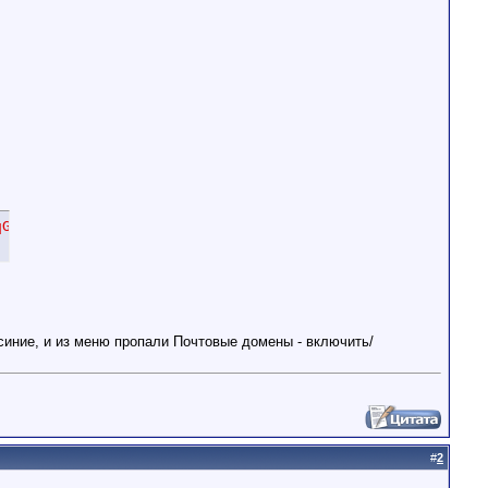
qGSIb3DQEBAQUAA4GNADCBiQKBgQCgFKP8r71yjj5cVEbA14OaifZPWn
синие, и из меню пропали Почтовые домены - включить/
#
2