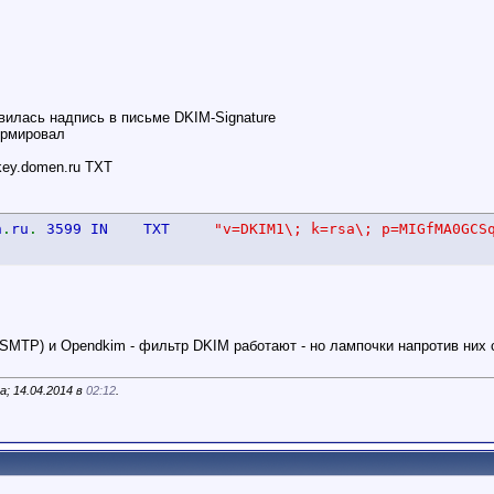
вилась надпись в письме DKIM-Signature
ормировал
key.domen.ru TXT
n
.
ru
.
3599 IN TXT
"v=DKIM1\; k=rsa\; p=MIGfMA0GCS
SMTP) и Opendkim - фильтр DKIM работают - но лампочки напротив них 
a; 14.04.2014 в
02:12
.