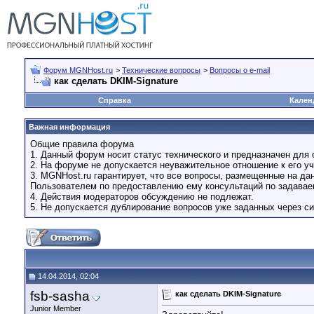
Форум MGNHost.ru
>
Технические вопросы
>
Вопросы о e-mail
как сделать DKIM-Signature
Справка
Кален
Важная информация
Общие правила форума
1. Данный форум носит статус технического и предназначен для 
2. На форуме не допускается неуважительное отношение к его уч
3. MGNHost.ru гарантирует, что все вопросы, размещенные на д
Пользователем по предоставлению ему консультаций по задава
4. Действия модераторов обсуждению не подлежат.
5. Не допускается дублирование вопросов уже заданных через си
14.04.2014, 02:04
fsb-sasha
как сделать DKIM-Signature
Junior Member