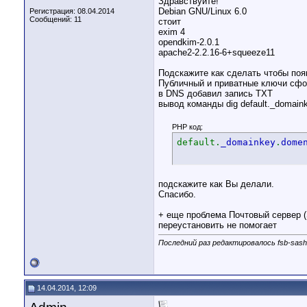
Здравствуйте!
Debian GNU/Linux 6.0
Регистрация: 08.04.2014
Сообщений: 11
стоит
exim 4
opendkim-2.0.1
apache2-2.2.16-6+squeeze11
Подскажите как сделать чтобы поя
Публичный и приватные ключи сф
в DNS добавил запись TXT
вывод команды dig default._domain
PHP код:
default.
_domainkey
.
dome
подскажите как Вы делали.
Спасибо.
+ еще проблема Почтовый сервер (
переустановить не помогает
Последний раз редактировалось fsb-sash
14.04.2014, 12:09